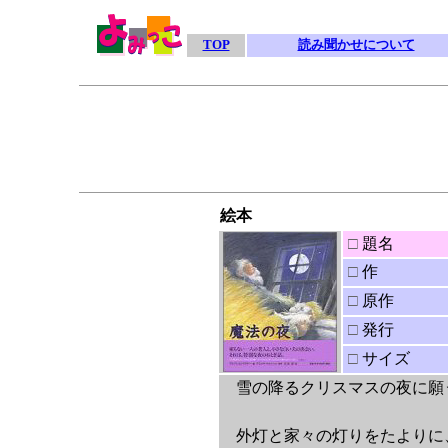
TOP
読み聞かせについて
絵本
□
題名
□
作
□
原作
□
発行
□
サイズ
雪の降るクリスマスの夜に願
外灯と家々の灯りをたよりに