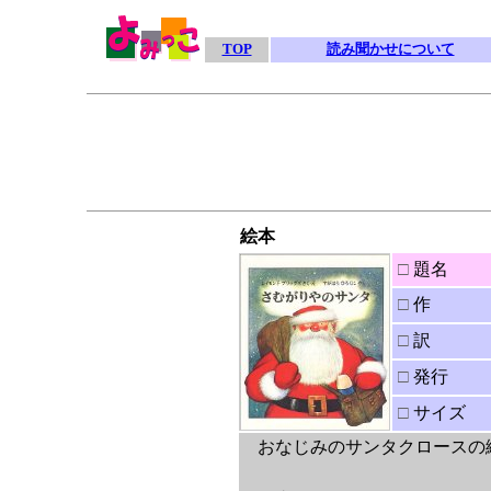
TOP
読み聞かせについて
絵本
□
題名
□
作
□
訳
□
発行
□
サイズ
おなじみのサンタクロースの